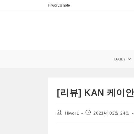
Skip
HiworL's note
to
content
DAILY
[리뷰] KAN 케
Post
Post
HiworL
2021년 02월 24일
author:
published: