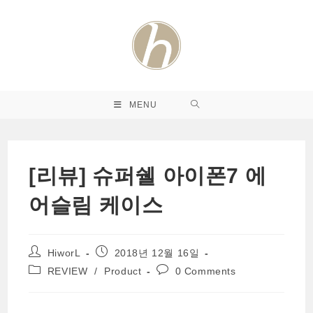
Skip
to
content
MENU
[리뷰] 슈퍼쉘 아이폰7 에
어슬림 케이스
Post
Post
HiworL
2018년 12월 16일
author:
published:
Post
Post
REVIEW
/
Product
0 Comments
category:
comments: