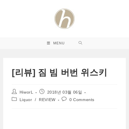
Skip
to
content
MENU
[리뷰] 짐 빔 버번 위스키
Post
Post
HiworL
2018년 03월 06일
author:
published:
Post
Post
Liquor
/
REVIEW
0 Comments
category:
comments: