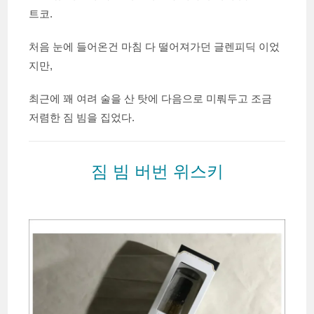
트코.
처음 눈에 들어온건 마침 다 떨어져가던 글렌피딕 이었
지만,
최근에 꽤 여려 술을 산 탓에 다음으로 미뤄두고 조금
저렴한 짐 빔을 집었다.
짐 빔 버번 위스키