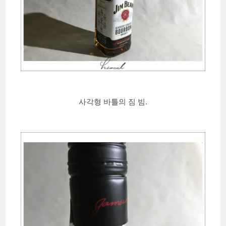
사각형 바틀의 짐 빔.