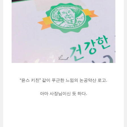
“윤스 키친” 같이 푸근한 느낌의 논공약산 로고.
아마 사장님이신 듯 하다.