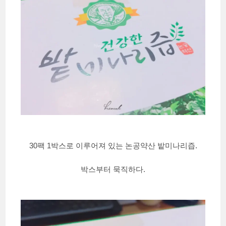
30팩 1박스로 이루어져 있는 논공약산 밭미나리즙.
박스부터 묵직하다.