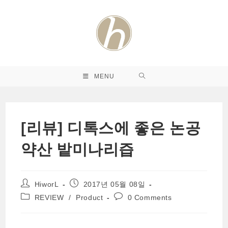
Skip
to
content
MENU
[리뷰] 디톡스에 좋은 논공
약산 밭미나리즙
Post
Post
HiworL
2017년 05월 08일
author:
published:
Post
Post
REVIEW
/
Product
0 Comments
category:
comments: