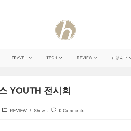
TRAVEL
TECH
REVIEW
にほんご
스 YOUTH 전시회
Post
Post
REVIEW
/
Show
0 Comments
category:
comments: