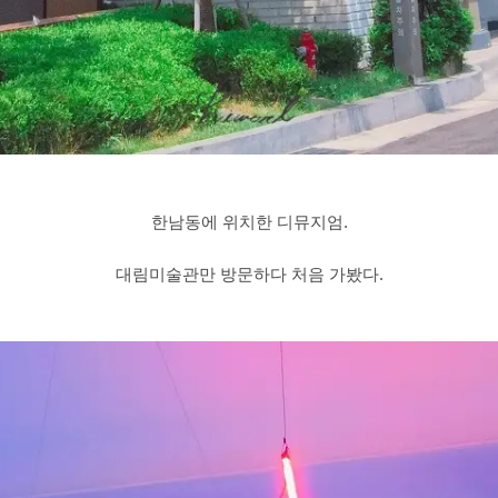
한남동에 위치한 디뮤지엄.
대림미술관만 방문하다 처음 가봤다.