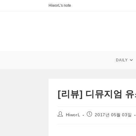
Skip
HiworL's note
to
content
DAILY
[리뷰] 디뮤지엄 유
Post
Post
HiworL
2017년 05월 03일
author:
published: