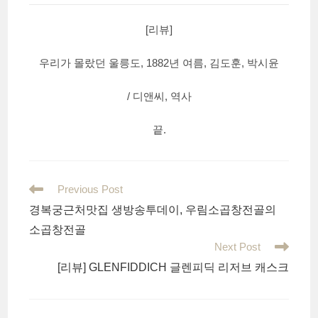
[리뷰]
우리가 몰랐던 울릉도, 1882년 여름, 김도훈, 박시윤
/ 디앤씨, 역사
끝.
Read
Previous Post
more
경복궁근처맛집 생방송투데이, 우림소곱창전골의
articles
소곱창전골
Next Post
[리뷰] GLENFIDDICH 글렌피딕 리저브 캐스크