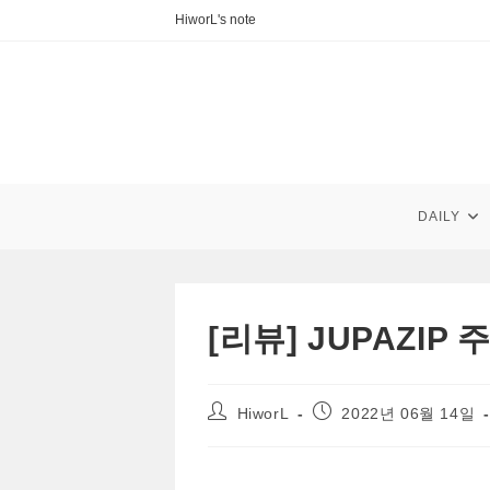
Skip
HiworL's note
to
content
DAILY
[리뷰] JUPAZIP
Post
Post
HiworL
2022년 06월 14일
author:
published: