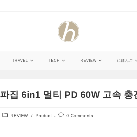
TRAVEL
TECH
REVIEW
にほんご
 주파집 6in1 멀티 PD 60W 고속 
Post
Post
REVIEW
/
Product
0 Comments
category:
comments: