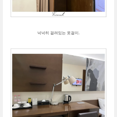
넉넉히 걸려있는 옷걸이.