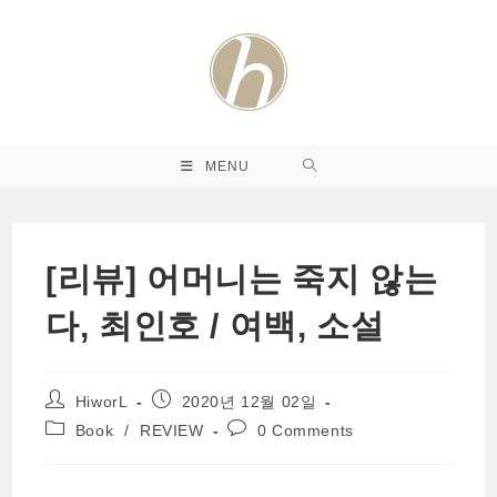
Skip
to
content
MENU
[리뷰] 어머니는 죽지 않는
다, 최인호 / 여백, 소설
Post
Post
HiworL
2020년 12월 02일
author:
published:
Post
Post
Book
/
REVIEW
0 Comments
category:
comments: