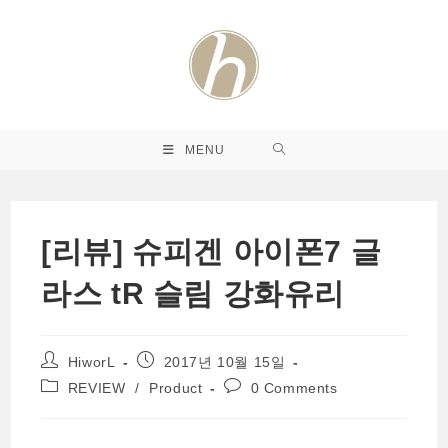
Skip
to
content
MENU
[리뷰] 슈피겐 아이폰7 글
라스 tR 슬림 강화유리
Post
Post
HiworL
2017년 10월 15일
author:
published:
Post
Post
REVIEW
/
Product
0 Comments
category:
comments: