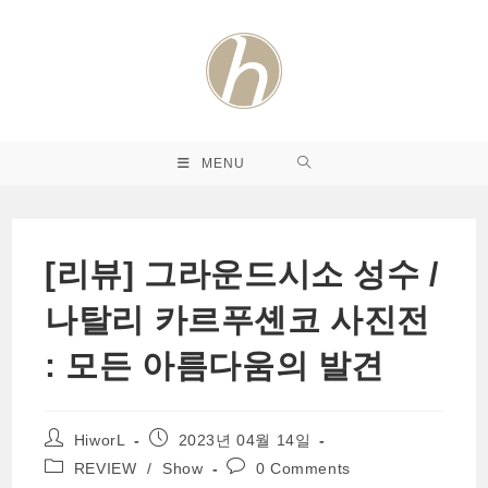
Skip
to
content
MENU
[리뷰] 그라운드시소 성수 /
나탈리 카르푸셴코 사진전
: 모든 아름다움의 발견
Post
Post
HiworL
2023년 04월 14일
author:
published:
Post
Post
REVIEW
/
Show
0 Comments
category:
comments: