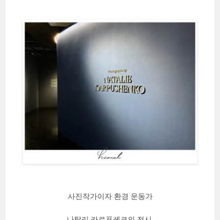
사진작가이자 환경 운동가
나탈리 카르푸셴코의 전시.