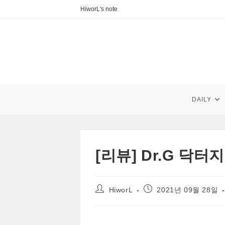
Skip
HiworL's note
to
content
DAILY
[리뷰] Dr.G 닥
Post
Post
HiworL
2021년 09월 28일
author:
published: