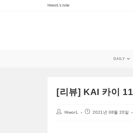
Skip
HiworL's note
to
content
DAILY
[리뷰] KAI 카이
Post
Post
HiworL
2021년 08월 20일
author:
published: