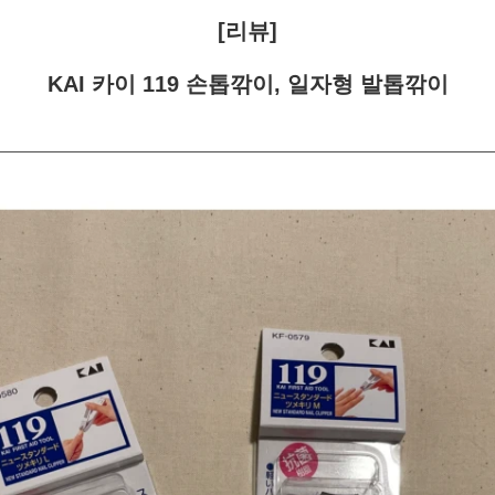
[리뷰]
KAI 카이 119 손톱깎이, 일자형 발톱깎이