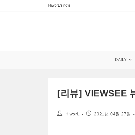
Skip
HiworL's note
to
content
DAILY
[리뷰] VIEWSE
Post
Post
HiworL
2021년 04월 27일
author:
published: