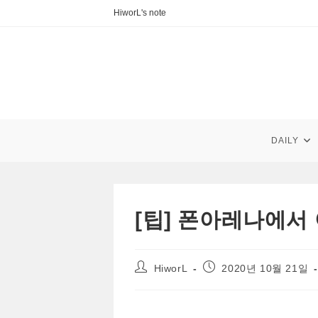
Skip
HiworL's note
to
content
DAILY
[팁] 폰아레나에서 
Post
Post
HiworL
2020년 10월 21일
author:
published: