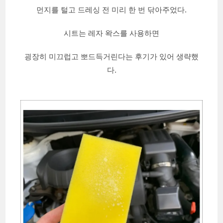
먼지를 털고 드레싱 전 미리 한 번 닦아주었다.
시트는 레자 왁스를 사용하면
굉장히 미끄럽고 뽀드득거린다는 후기가 있어 생략했
다.