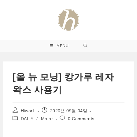
Skip
to
content
MENU
[올 뉴 모닝] 캉가루 레자
왁스 사용기
Post
Post
HiworL
2020년 09월 04일
author:
published:
Post
Post
DAILY
/
Motor
0 Comments
category:
comments: