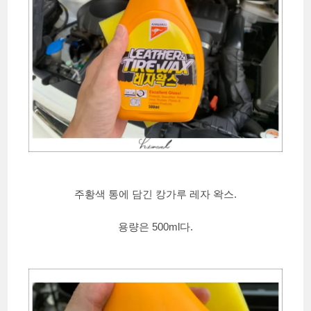
주황색 통에 담긴 캉가루 레자 왁스.
용량은 500ml다.