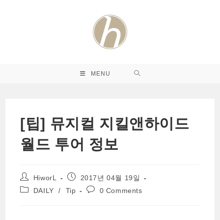
Skip
to
content
MENU
[팁] 뮤지컬 지킬앤하이드
월드 투어 정보
Post
Post
HiworL
2017년 04월 19일
author:
published:
Post
Post
DAILY
/
Tip
0 Comments
category:
comments: