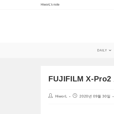
Skip
HiworL's note
to
content
DAILY
FUJIFILM X-Pr
Post
Post
HiworL
2020년 09월 30일
author:
published: