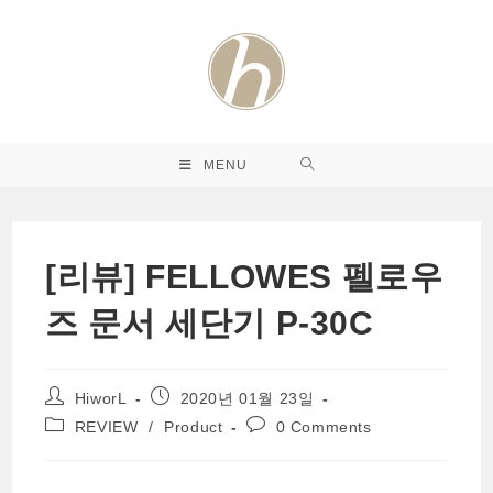
Skip
to
content
MENU
[리뷰] FELLOWES 펠로우
즈 문서 세단기 P-30C
Post
Post
HiworL
2020년 01월 23일
author:
published:
Post
Post
REVIEW
/
Product
0 Comments
category:
comments: