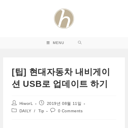
Skip
to
content
MENU
[팁] 현대자동차 내비게이
션 USB로 업데이트 하기
Post
Post
HiworL
2019년 08월 11일
author:
published:
Post
Post
DAILY
/
Tip
0 Comments
category:
comments: