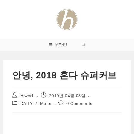
Skip
to
content
MENU
안녕, 2018 혼다 슈퍼커브
Post
Post
HiworL
2019년 04월 08일
author:
published:
Post
Post
DAILY
/
Motor
0 Comments
category:
comments: