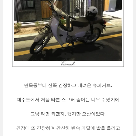
면목동부터 잔뜩 긴장하고 데려온 슈퍼커브.
제주도에서 처음 타본 스쿠터 줌머는 너무 쉬웠기에
그냥 타면 되겠지, 했지만 오산이었다.
긴장에 또 긴장하며 간신히 변속 페달에 발을 올리고