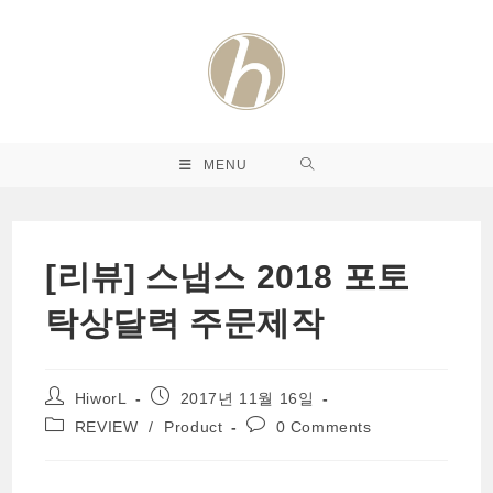
Skip
to
content
MENU
[리뷰] 스냅스 2018 포토
탁상달력 주문제작
Post
Post
HiworL
2017년 11월 16일
author:
published:
Post
Post
REVIEW
/
Product
0 Comments
category:
comments: