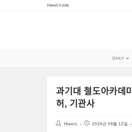
Skip
HiworL's note
to
content
DAILY
과기대 철도아카데미 ᄋ
허, 기관사
Post
Post
HiworL
2024년 08월 12일
author:
published: