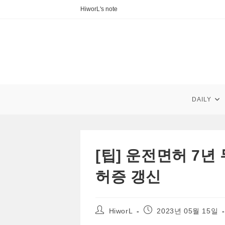
Skip
HiworL's note
to
content
DAILY
[팁] 운전면허 7
허증 갱신
Post
Post
HiworL
2023년 05월 15일
author:
published: