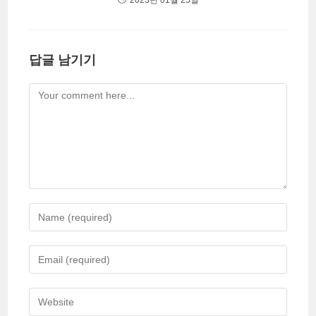
2023년 01월 25일
답글 남기기
Comment
Enter
your
name
Enter
or
your
username
email
Enter
to
address
your