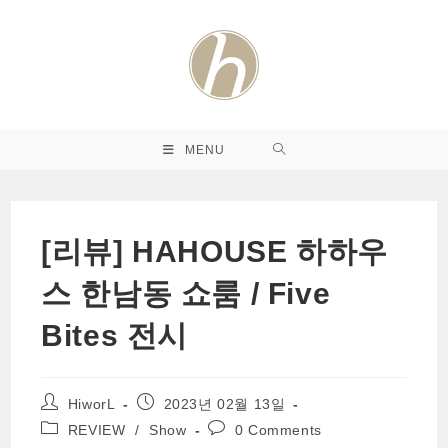
Skip
to
content
MENU
[리뷰] HAHOUSE 하하우
스 한남동 쇼룸 / Five
Bites 전시
Post
Post
HiworL
2023년 02월 13일
author:
published:
Post
Post
REVIEW
/
Show
0 Comments
category:
comments: