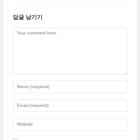
답글 남기기
Comment
Enter
your
name
Enter
or
your
username
email
Enter
to
address
your
comment
to
website