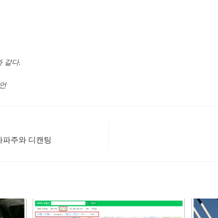
 같다.
명언
카라파주와 디캔팅