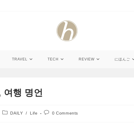
TRAVEL
TECH
REVIEW
にほんご
 여행 명언
Post
Post
DAILY
/
Life
0 Comments
category:
comments: