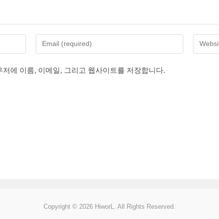
Enter
Enter
your
your
email
website
우저에 이름, 이메일, 그리고 웹사이트를 저장합니다.
address
URL
to
(optional
comment
Copyright © 2026 HiworL. All Rights Reserved.