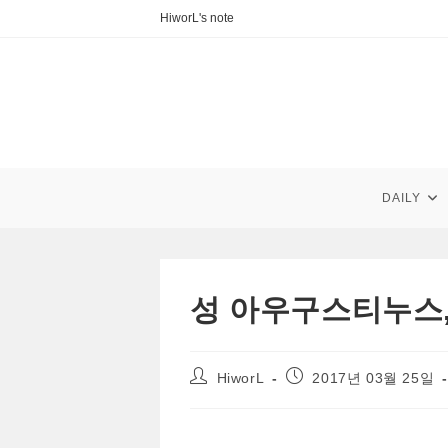
Skip
HiworL's note
to
content
DAILY
성 아우구스티누스,
Post
Post
HiworL
2017년 03월 25일
author:
published: