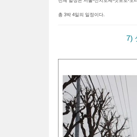
전체 일정은 서울-신치토세-삿포로-오
총 3박 4일의 일정이다.
7