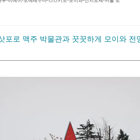
타루-비에이-모에레누마-스스키노-모이와-신치토세-서울 로
) 삿포로 맥주 박물관과 꿋꿋하게 모이와 전