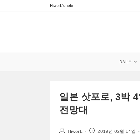
Skip
HiworL's note
to
content
DAILY
일본 삿포로, 3박 
전망대
Post
Post
HiworL
2019년 02월 14일
author:
published: