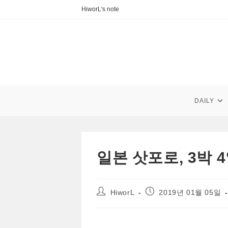
Skip
HiworL's note
to
content
DAILY
일본 삿포로, 3박 
Post
Post
HiworL
2019년 01월 05일
author:
published: