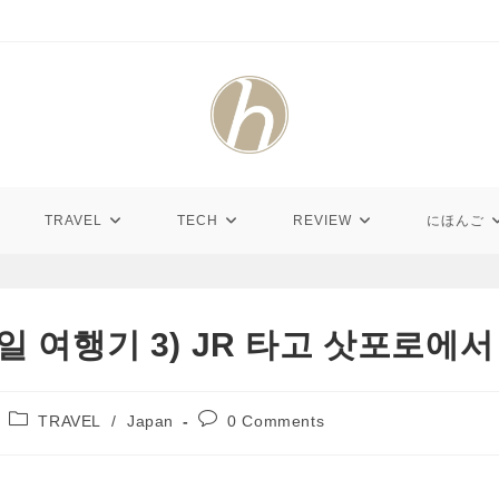
TRAVEL
TECH
REVIEW
にほんご
4일 여행기 3) JR 타고 삿포로에
Post
Post
TRAVEL
/
Japan
0 Comments
category:
comments: