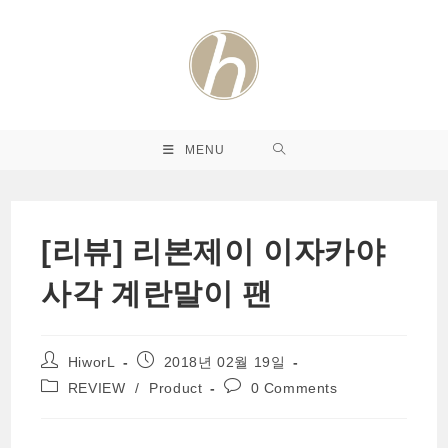
Skip
to
content
MENU
[리뷰] 리본제이 이자카야
사각 계란말이 팬
Post
Post
HiworL
2018년 02월 19일
author:
published:
Post
Post
REVIEW
/
Product
0 Comments
category:
comments: