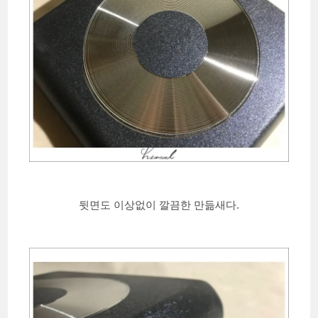
뒷면도 이상없이 깔끔한 만듦새다.