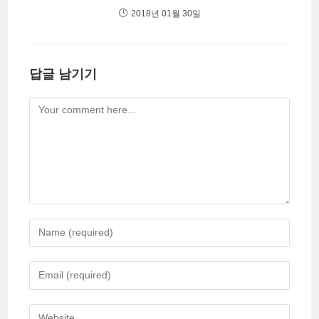
2018년 01월 30일
답글 남기기
Comment
Enter
your
name
Enter
or
your
username
email
Enter
to