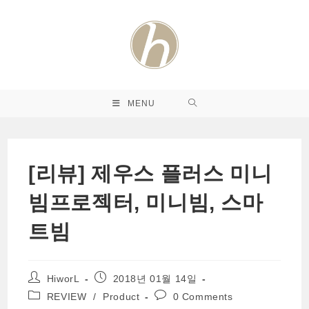
Skip
to
content
MENU
[리뷰] 제우스 플러스 미니
빔프로젝터, 미니빔, 스마
트빔
Post
Post
HiworL
2018년 01월 14일
author:
published:
Post
Post
REVIEW
/
Product
0 Comments
category:
comments: