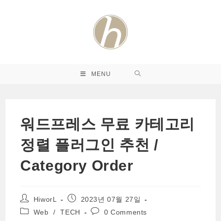
Skip
to
content
MENU
워드프레스 무료 카테고리
정렬 플러그인 추천 /
Category Order
Post
Post
HiworL
2023년 07월 27일
author:
published:
Post
Post
Web
/
TECH
0 Comments
category:
comments: