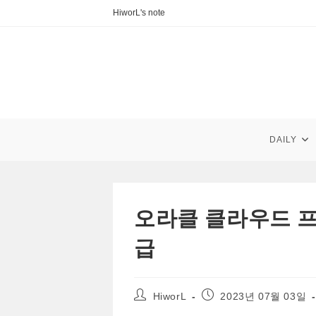
Skip
HiworL's note
to
content
DAILY
오라클 클라우드 프
급
Post
Post
HiworL
2023년 07월 03일
author:
published: