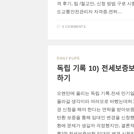
격 후기, 팁 /철교안, 신청 방법 구로
도교통안전관리자 자격증.면허…
0 COMMENTS
DAILY
/
LIFE
독립 기록 10) 전세보증보ᄒ
하기
오랜만에 올리는 독립 기록.전세 만기일
올라갈 생각이라 여러모로 바빴는데허
경 신청을 해야 한다는 연락을 받아보
반환 보증을 통해 임대인 변경을 신청
환에 문제가 생길까 걱정했지만, 결론적
록10) 전세보증보험 임대인 변경 신청