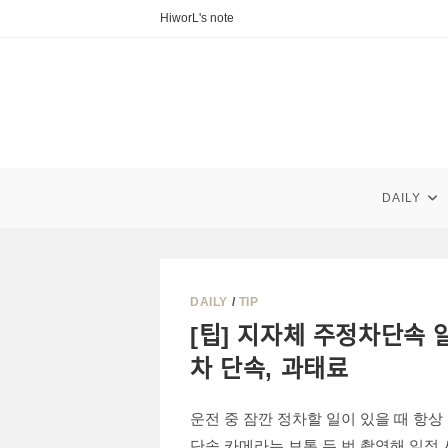
Skip
HiworL's note
to
content
DAILY
DAILY
/
TIP
[팁] 지자체 주정차단속 ᄋ
차 단속, 과태료
운전 중 잠깐 정차할 일이 있을 때 항
단속 카메라는 보통 두 번 촬영해 일정